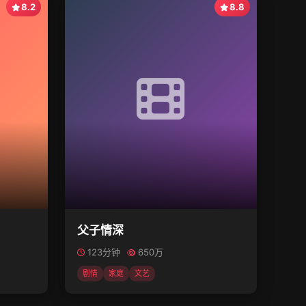
8.2
8.8
父子情深
123分钟
650万
剧情
家庭
文艺