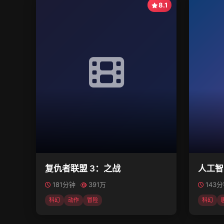
8.1
复仇者联盟 3：之战
人工智
181分钟
391万
143
科幻
动作
冒险
科幻