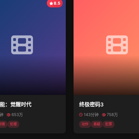
8.5
能：觉醒时代
终极密码3
分钟
653万
143分钟
758万
剧情
伦理
动作
悬疑
犯罪