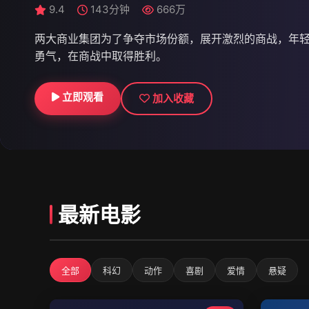
9.7
9.4
9.4
52集 | 更新至44集
143分钟
157分钟
596万
666万
609万
两大商业集团为了争夺市场份额，展开激烈的商战，年
勇气，在商战中取得胜利。
立即观看
立即观看
立即观看
加入收藏
加入收藏
加入收藏
最新电影
全部
科幻
动作
喜剧
爱情
悬疑